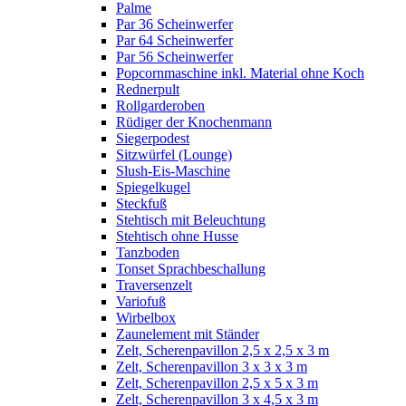
Palme
Par 36 Scheinwerfer
Par 64 Scheinwerfer
Par 56 Scheinwerfer
Popcornmaschine inkl. Material ohne Koch
Rednerpult
Rollgarderoben
Rüdiger der Knochenmann
Siegerpodest
Sitzwürfel (Lounge)
Slush-Eis-Maschine
Spiegelkugel
Steckfuß
Stehtisch mit Beleuchtung
Stehtisch ohne Husse
Tanzboden
Tonset Sprachbeschallung
Traversenzelt
Variofuß
Wirbelbox
Zaunelement mit Ständer
Zelt, Scherenpavillon 2,5 x 2,5 x 3 m
Zelt, Scherenpavillon 3 x 3 x 3 m
Zelt, Scherenpavillon 2,5 x 5 x 3 m
Zelt, Scherenpavillon 3 x 4,5 x 3 m