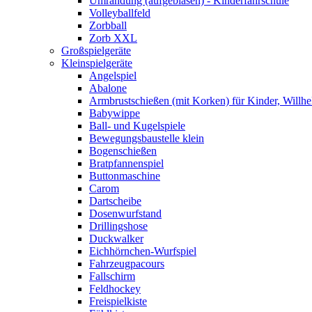
Umrandung (aufgeblasen) - Kinderfahrschule
Volleyballfeld
Zorbball
Zorb XXL
Großspielgeräte
Kleinspielgeräte
Angelspiel
Abalone
Armbrustschießen (mit Korken) für Kinder, Willhe
Babywippe
Ball- und Kugelspiele
Bewegungsbaustelle klein
Bogenschießen
Bratpfannenspiel
Buttonmaschine
Carom
Dartscheibe
Dosenwurfstand
Drillingshose
Duckwalker
Eichhörnchen-Wurfspiel
Fahrzeugpacours
Fallschirm
Feldhockey
Freispielkiste