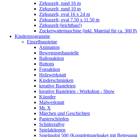
Zirkuszelt, rund 16 m
Zirkuszelt, rund 10 m
Zirkuszelt, oval 16 x 24 m
Zirkuszelt, oval 7.50 x 11.50 m
Zirkuszelt (leichtbau!)
Zuckerwattemaschine (inkl. Material für ca. 300 P
Kinderprogramme
Einzelbausteine
Animation
Bewegungsbaustelle
Ballonaktion
Buttons
Fotoaktion
Holzwerkstatt
Kinderschminken
kreative Basteleien
kreative Basteleien - Workshop - Show
Künstler
Malwerkstatt
Mr. X
Märchen und Geschichten
Papierschöpfen
Schülerrallye
Spielaktionen
Spielmobil 500 (Komplettspielpaket mit Betreuung