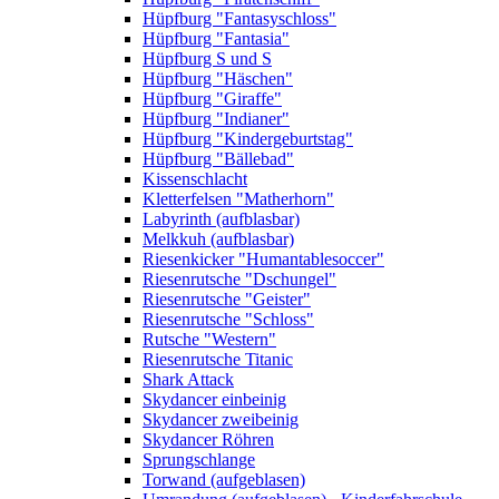
Hüpfburg "Fantasyschloss"
Hüpfburg "Fantasia"
Hüpfburg S und S
Hüpfburg "Häschen"
Hüpfburg "Giraffe"
Hüpfburg "Indianer"
Hüpfburg "Kindergeburtstag"
Hüpfburg "Bällebad"
Kissenschlacht
Kletterfelsen "Matherhorn"
Labyrinth (aufblasbar)
Melkkuh (aufblasbar)
Riesenkicker "Humantablesoccer"
Riesenrutsche "Dschungel"
Riesenrutsche "Geister"
Riesenrutsche "Schloss"
Rutsche "Western"
Riesenrutsche Titanic
Shark Attack
Skydancer einbeinig
Skydancer zweibeinig
Skydancer Röhren
Sprungschlange
Torwand (aufgeblasen)