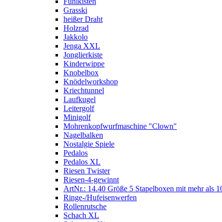
Fühlkisten
Grasski
heißer Draht
Holzrad
Jakkolo
Jenga XXL
Jonglierkiste
Kinderwippe
Knobelbox
Knödelworkshop
Kriechtunnel
Laufkugel
Leitergolf
Minigolf
Mohrenkopfwurfmaschine "Clown"
Nagelbalken
Nostalgie Spiele
Pedalos
Pedalos XL
Riesen Twister
Riesen-4-gewinnt
ArtNr.: 14.40 Größe 5 Stapelboxen mit mehr als 1
Ringe-/Hufeisenwerfen
Rollenrutsche
Schach XL