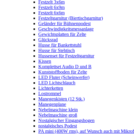
Festzelt 3x6m
Festzelt 6x9m
Festzelt 6x6m
Festzeltgarnitur (Biertischgarnitur)
Geländer für Bühnenpodest
Geschwindigkeitsmessanlage
Gewichtsplatten für Zelte
Glücksrad
Husse für Bankettstuhl
Husse für Stehtisch
Hussenset für Festzeltgarnitur
Kissen
Komplettset Audio D und B
Kunststoffboden für Zelte
LED Fluter (Scheinwerfer)
LED Lichtschlauch
Lichterketten
Lostrommel
Manegenkisten (12 Stk.)
Manegenplane
Nebelmaschine klein
Nebelmaschine groß
Nostalgischer Eingangsbogen
nostalgisches Podest
PA mini (400W rms), auf Wunsch auch mit Mikrof