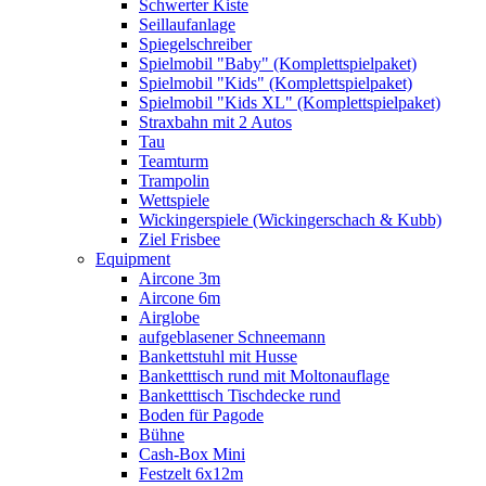
Schwerter Kiste
Seillaufanlage
Spiegelschreiber
Spielmobil "Baby" (Komplettspielpaket)
Spielmobil "Kids" (Komplettspielpaket)
Spielmobil "Kids XL" (Komplettspielpaket)
Straxbahn mit 2 Autos
Tau
Teamturm
Trampolin
Wettspiele
Wickingerspiele (Wickingerschach & Kubb)
Ziel Frisbee
Equipment
Aircone 3m
Aircone 6m
Airglobe
aufgeblasener Schneemann
Bankettstuhl mit Husse
Banketttisch rund mit Moltonauflage
Banketttisch Tischdecke rund
Boden für Pagode
Bühne
Cash-Box Mini
Festzelt 6x12m