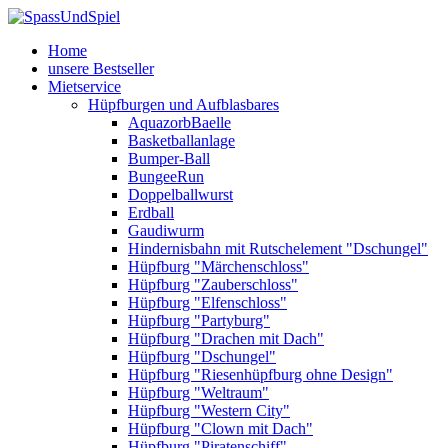
Home
unsere Bestseller
Mietservice
Hüpfburgen und Aufblasbares
AquazorbBaelle
Basketballanlage
Bumper-Ball
BungeeRun
Doppelballwurst
Erdball
Gaudiwurm
Hindernisbahn mit Rutschelement "Dschungel"
Hüpfburg "Märchenschloss"
Hüpfburg "Zauberschloss"
Hüpfburg "Elfenschloss"
Hüpfburg "Partyburg"
Hüpfburg "Drachen mit Dach"
Hüpfburg "Dschungel"
Hüpfburg "Riesenhüpfburg ohne Design"
Hüpfburg "Weltraum"
Hüpfburg "Western City"
Hüpfburg "Clown mit Dach"
Hüpfburg "Piratenschiff"