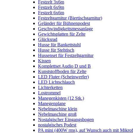
Festzelt 3x6m
Festzelt 6x9m
Festzelt 6x6m
Festzeltgarnitur (Biertischgarnitur)
Geländer für Bühnenpodest
Geschwindigkeitsmessanlage
Gewichtsplatten für Zelte
Glücksrad
Husse für Bankettstuhl
Husse für Stehtisch
Hussenset für Festzeltgarnitur
Kissen
Komplettset Audio D und B
Kunststoffboden für Zelte
LED Fluter (Scheinwerfer)
LED Lichtschlauch
Lichterketten
Lostrommel
Manegenkisten (12 Stk.)
Manegenplane
Nebelmaschine klein
Nebelmaschine groß
Nostalgischer Eingangsbogen
nostalgisches Podest
PA mini (400W rms), auf Wunsch auch mit Mikrof