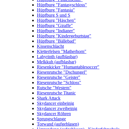
Hüpfburg "Fantasyschloss"
Hüpfburg "Fantasia"
Hüpfburg S und S
Hüpfburg "Häschen"
Hüpfburg "Giraffe"
Hüpfburg "Indianer"
Hüpfburg "Kindergeburtstag"
Hüpfburg "Bällebad"
Kissenschlacht
Kletterfelsen "Matherhorn"
Labyrinth (aufblasbar)
Melkkuh (aufblasbar)
Riesenkicker "Humantablesoccer"
Riesenrutsche "Dschungel"
Riesenrutsche "Geister"
Riesenrutsche "Schloss"
Rutsche "Western"
Riesenrutsche Titanic
Shark Attack
Skydancer einbeinig
Skydancer zweibeinig
Skydancer Röhren
Sprungschlange
Torwand (aufgeblasen)