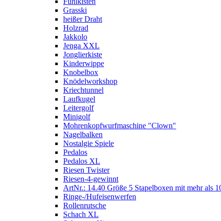
Fühlkisten
Grasski
heißer Draht
Holzrad
Jakkolo
Jenga XXL
Jonglierkiste
Kinderwippe
Knobelbox
Knödelworkshop
Kriechtunnel
Laufkugel
Leitergolf
Minigolf
Mohrenkopfwurfmaschine "Clown"
Nagelbalken
Nostalgie Spiele
Pedalos
Pedalos XL
Riesen Twister
Riesen-4-gewinnt
ArtNr.: 14.40 Größe 5 Stapelboxen mit mehr als 1
Ringe-/Hufeisenwerfen
Rollenrutsche
Schach XL