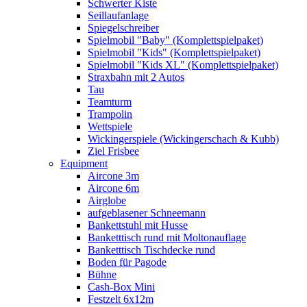
Schwerter Kiste
Seillaufanlage
Spiegelschreiber
Spielmobil "Baby" (Komplettspielpaket)
Spielmobil "Kids" (Komplettspielpaket)
Spielmobil "Kids XL" (Komplettspielpaket)
Straxbahn mit 2 Autos
Tau
Teamturm
Trampolin
Wettspiele
Wickingerspiele (Wickingerschach & Kubb)
Ziel Frisbee
Equipment
Aircone 3m
Aircone 6m
Airglobe
aufgeblasener Schneemann
Bankettstuhl mit Husse
Banketttisch rund mit Moltonauflage
Banketttisch Tischdecke rund
Boden für Pagode
Bühne
Cash-Box Mini
Festzelt 6x12m