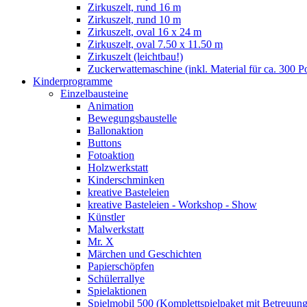
Zirkuszelt, rund 16 m
Zirkuszelt, rund 10 m
Zirkuszelt, oval 16 x 24 m
Zirkuszelt, oval 7.50 x 11.50 m
Zirkuszelt (leichtbau!)
Zuckerwattemaschine (inkl. Material für ca. 300 P
Kinderprogramme
Einzelbausteine
Animation
Bewegungsbaustelle
Ballonaktion
Buttons
Fotoaktion
Holzwerkstatt
Kinderschminken
kreative Basteleien
kreative Basteleien - Workshop - Show
Künstler
Malwerkstatt
Mr. X
Märchen und Geschichten
Papierschöpfen
Schülerrallye
Spielaktionen
Spielmobil 500 (Komplettspielpaket mit Betreuung