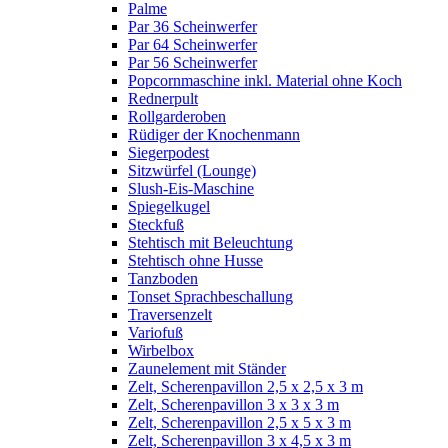
Palme
Par 36 Scheinwerfer
Par 64 Scheinwerfer
Par 56 Scheinwerfer
Popcornmaschine inkl. Material ohne Koch
Rednerpult
Rollgarderoben
Rüdiger der Knochenmann
Siegerpodest
Sitzwürfel (Lounge)
Slush-Eis-Maschine
Spiegelkugel
Steckfuß
Stehtisch mit Beleuchtung
Stehtisch ohne Husse
Tanzboden
Tonset Sprachbeschallung
Traversenzelt
Variofuß
Wirbelbox
Zaunelement mit Ständer
Zelt, Scherenpavillon 2,5 x 2,5 x 3 m
Zelt, Scherenpavillon 3 x 3 x 3 m
Zelt, Scherenpavillon 2,5 x 5 x 3 m
Zelt, Scherenpavillon 3 x 4,5 x 3 m