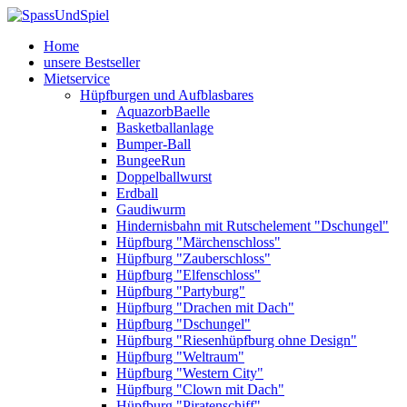
Home
unsere Bestseller
Mietservice
Hüpfburgen und Aufblasbares
AquazorbBaelle
Basketballanlage
Bumper-Ball
BungeeRun
Doppelballwurst
Erdball
Gaudiwurm
Hindernisbahn mit Rutschelement "Dschungel"
Hüpfburg "Märchenschloss"
Hüpfburg "Zauberschloss"
Hüpfburg "Elfenschloss"
Hüpfburg "Partyburg"
Hüpfburg "Drachen mit Dach"
Hüpfburg "Dschungel"
Hüpfburg "Riesenhüpfburg ohne Design"
Hüpfburg "Weltraum"
Hüpfburg "Western City"
Hüpfburg "Clown mit Dach"
Hüpfburg "Piratenschiff"